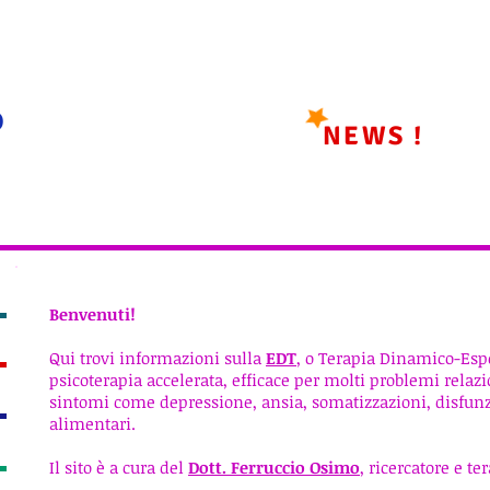
o
NEWS !
Benvenuti!
Qui trovi informazioni sulla
EDT
, o Terapia Dinamico-Esp
psicoterapia accelerata, efficace per molti problemi relazio
sintomi come depressione, ansia, somatizzazioni, disfunzi
alimentari.
Il sito è a cura del
Dott. Ferruccio Osimo
, ricercatore e t