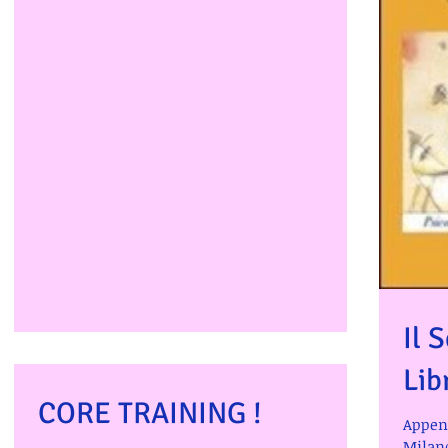
Il 
Lib
CORE TRAINING !
Appena
Milano