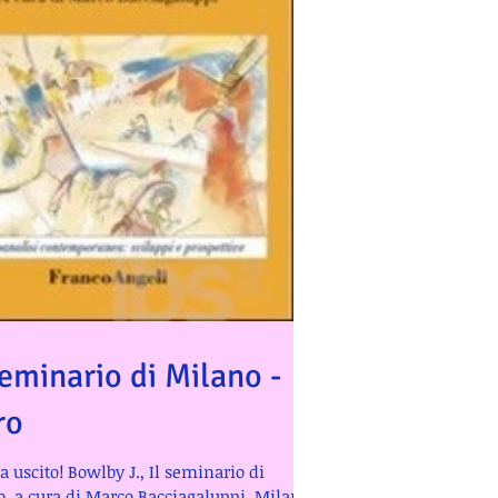
Seminario di Milano -
ro
 uscito! Bowlby J., Il seminario di
, a cura di Marco Bacciagaluppi. Milano: